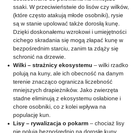
ssaki. W przeciwieństwie do lisów czy wilków,
(które często atakują młode osobniki), rysie
są w stanie upolować także dorosłą kunę.
Dzięki doskonałemu wzrokowi i umiejętności
cichego skradania się mogą złapać kunę w
bezpośrednim starciu, zanim ta zdąży się
schronić na drzewie.
Wilki – strażnicy ekosystemu
– wilki rzadko
polują na kuny, ale ich obecność na danym
terenie znacząco ogranicza liczebność
mniejszych drapieżników. Jako zwierzęta
stadne eliminują z ekosystemu osłabione i
chore osobniki, co z kolei wpływa na
populację kun.
Lisy – rywalizacja o pokarm
– chociaż lisy
nie polują bezpośrednio na dorosłe kuny,