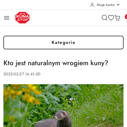
Moje konto
Przejdź do treści głównej
Przejdź do wyszukiwarki
Przejdź do moje konto
Przejdź do menu głównego
Przejdź do stopki
Kategorie
Kto jest naturalnym wrogiem kuny?
2025-02-27 14:41:00