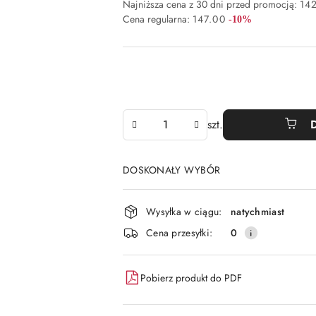
Najniższa cena z 30 dni przed promocją:
14
Rabat:
Cena regularna:
147.00
-10%
Ilość
szt.
DOSKONAŁY WYBÓR
Dostępność
Wysyłka w ciągu:
natychmiast
i
Cena przesyłki:
0
dostawa
Pobierz produkt do PDF